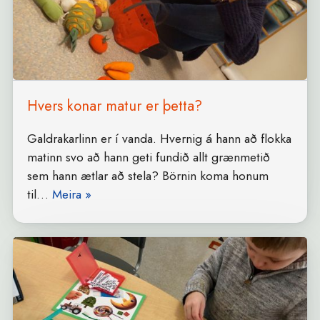
Hvers konar matur er þetta?
Galdrakarlinn er í vanda. Hvernig á hann að flokka
matinn svo að hann geti fundið allt grænmetið
sem hann ætlar að stela? Börnin koma honum
til…
Meira »