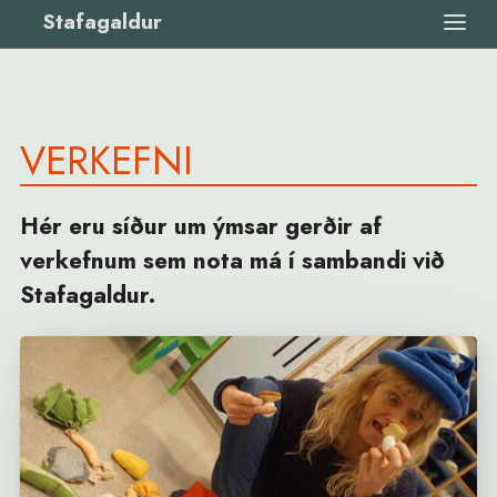
Stafagaldur
VERKEFNI
Hér eru síður um ýmsar gerðir af
verkefnum sem nota má í sambandi við
Stafagaldur.