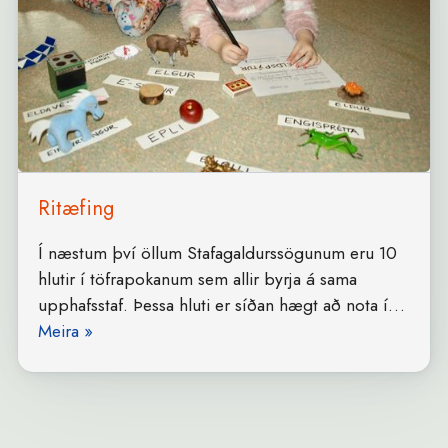
Ritæfing
Í næstum því öllum Stafagaldurssögunum eru 10
hlutir í töfrapokanum sem allir byrja á sama
upphafsstaf. Þessa hluti er síðan hægt að nota í…
Meira »