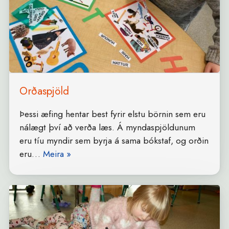
Orðaspjöld
Þessi æfing hentar best fyrir elstu börnin sem eru
nálægt því að verða læs. Á myndaspjöldunum
eru tíu myndir sem byrja á sama bókstaf, og orðin
eru…
Meira »