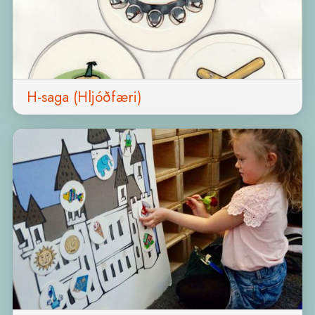
H-saga (Hljóðfæri)