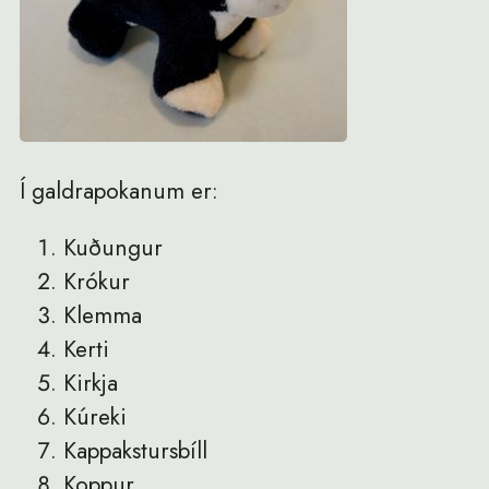
Í galdrapokanum er:
Kuðungur
Krókur
Klemma
Kerti
Kirkja
Kúreki
Kappakstursbíll
Koppur