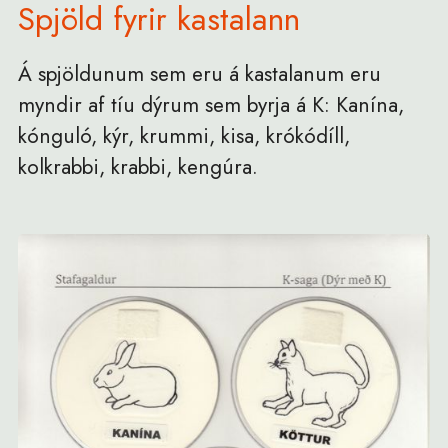
Spjöld fyrir kastalann
Á spjöldunum sem eru á kastalanum eru
myndir af tíu dýrum sem byrja á K: Kanína,
kónguló, kýr, krummi, kisa, krókódíll,
kolkrabbi, krabbi, kengúra.