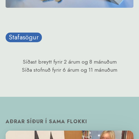
Stafasögur
Síðast breytt
fyrir 2 árum og 8 mánuðum
Síða stofnuð
fyrir 6 árum og 11 mánuðum
AÐRAR SÍÐUR Í SAMA FLOKKI