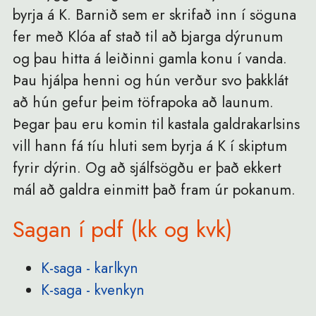
byrja á K. Barnið sem er skrifað inn í söguna
fer með Klóa af stað til að bjarga dýrunum
og þau hitta á leiðinni gamla konu í vanda.
Þau hjálpa henni og hún verður svo þakklát
að hún gefur þeim töfrapoka að launum.
Þegar þau eru komin til kastala galdrakarlsins
vill hann fá tíu hluti sem byrja á K í skiptum
fyrir dýrin. Og að sjálfsögðu er það ekkert
mál að galdra einmitt það fram úr pokanum.
Sagan í pdf (kk og kvk)
K-saga - karlkyn
K-saga - kvenkyn