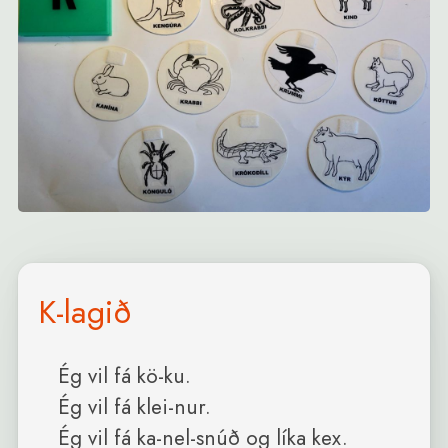
K-lagið
Ég vil fá kö-ku. 

Ég vil fá klei-nur. 

Ég vil fá ka-nel-snúð og líka kex.
