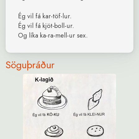
Ég vil fá kar-töf-lur.

Ég vil fá kjöt-boll-ur. 

Söguþráður