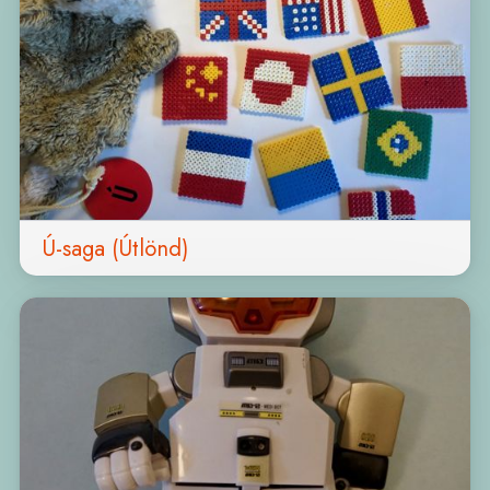
Ú-saga (Útlönd)