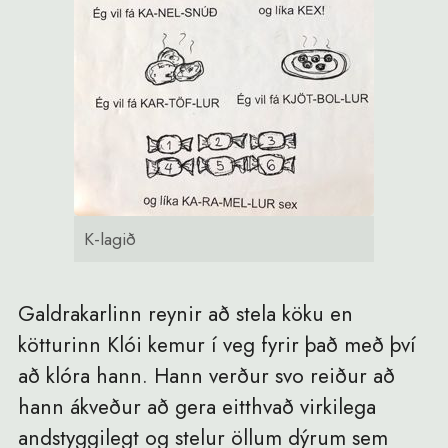
K-lagið
Galdrakarlinn reynir að stela köku en
kötturinn Klói kemur í veg fyrir það með því
að klóra hann. Hann verður svo reiður að
hann ákveður að gera eitthvað virkilega
andstyggilegt og stelur öllum dýrum sem