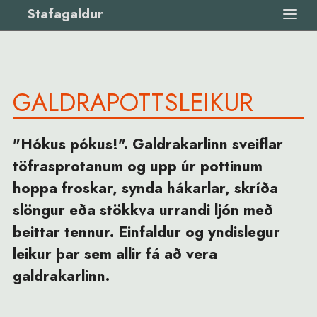
Stafagaldur
GALDRAPOTTSLEIKUR
"Hókus pókus!". Galdrakarlinn sveiflar
töfrasprotanum og upp úr pottinum
hoppa froskar, synda hákarlar, skríða
slöngur eða stökkva urrandi ljón með
beittar tennur. Einfaldur og yndislegur
leikur þar sem allir fá að vera
galdrakarlinn.