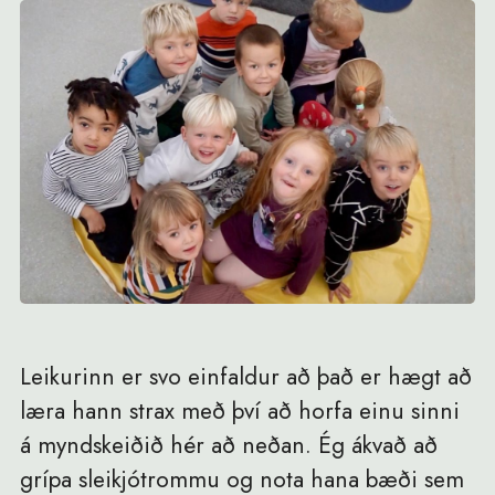
Leikurinn er svo einfaldur að það er hægt að
læra hann strax með því að horfa einu sinni
á myndskeiðið hér að neðan. Ég ákvað að
grípa sleikjótrommu og nota hana bæði sem