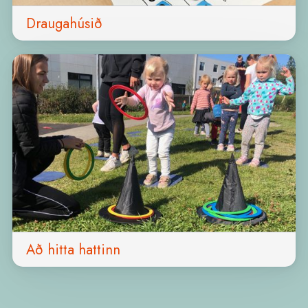
Draugahúsið
Að hitta hattinn