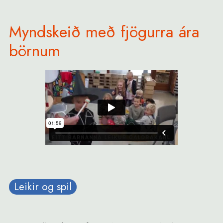
Myndskeið með fjögurra ára
börnum
Leikir og spil