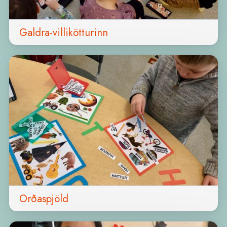
Galdra-villikötturinn
Orðaspjöld