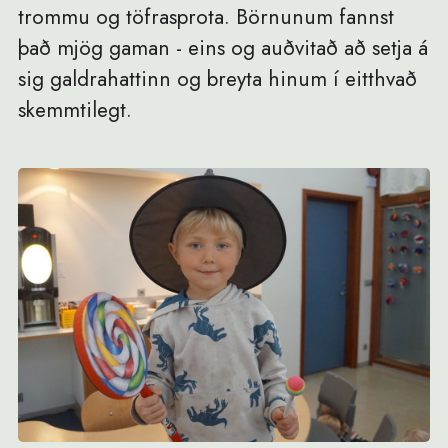
trommu og töfrasprota. Börnunum fannst
það mjög gaman - eins og auðvitað að setja á
sig galdrahattinn og breyta hinum í eitthvað
skemmtilegt.