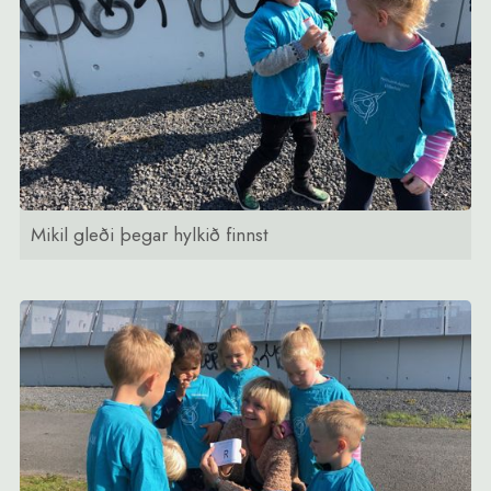
Mikil gleði þegar hylkið finnst