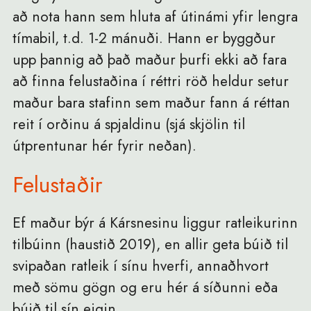
að nota hann sem hluta af útinámi yfir lengra
tímabil, t.d. 1-2 mánuði. Hann er byggður
upp þannig að það maður þurfi ekki að fara
að finna felustaðina í réttri röð heldur setur
maður bara stafinn sem maður fann á réttan
reit í orðinu á spjaldinu (sjá skjölin til
útprentunar hér fyrir neðan).
Felustaðir
Ef maður býr á Kársnesinu liggur ratleikurinn
tilbúinn (haustið 2019), en allir geta búið til
svipaðan ratleik í sínu hverfi, annaðhvort
með sömu gögn og eru hér á síðunni eða
búið til sín eigin.