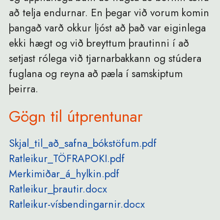
að telja endurnar. En þegar við vorum komin
þangað varð okkur ljóst að það var eiginlega
ekki hægt og við breyttum þrautinni í að
setjast rólega við tjarnarbakkann og stúdera
fuglana og reyna að pæla í samskiptum
þeirra.
Gögn til útprentunar
Skjal_til_að_safna_bókstöfum.pdf
Ratleikur_TÖFRAPOKI.pdf
Merkimiðar_á_hylkin.pdf
Ratleikur_þrautir.docx
Ratleikur-vísbendingarnir.docx