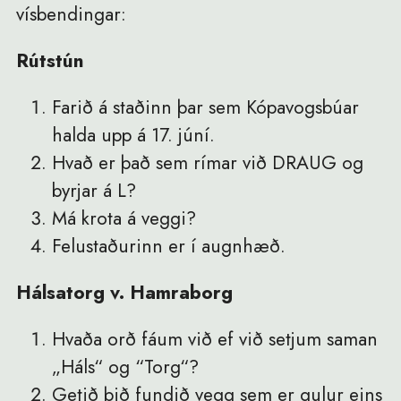
vísbendingar:
Rútstún
Farið á staðinn þar sem Kópavogsbúar
halda upp á 17. júní.
Hvað er það sem rímar við DRAUG og
byrjar á L?
Má krota á veggi?
Felustaðurinn er í augnhæð.
Hálsatorg v. Hamraborg
Hvaða orð fáum við ef við setjum saman
„Háls“ og “Torg“?
Getið þið fundið vegg sem er gulur eins