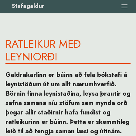
Stafagaldur
RATLEIKUR MEÐ
LEYNIORÐI
Galdrakarlinn er búinn að fela bókstafi á
leynistöðum út um allt nærumhverfið.
Börnin finna leynistaðina, leysa þrautir og
safna samana níu stöfum sem mynda orð
þegar allir staðirnir hafa fundist og
ratleikurinn er búinn. Þetta er skemmtileg
leið til að tengja saman læsi og útinám.