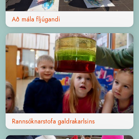
Að mála fljúgandi
Rannsóknarstofa galdrakarlsins