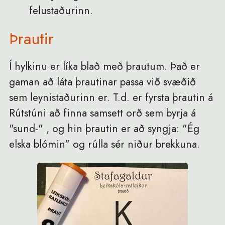
felustaðurinn.
Þrautir
Í hylkinu er líka blað með þrautum. Það er
gaman að láta þrautinar passa við svæðið
sem leynistaðurinn er. T.d. er fyrsta þrautin á
Rútstúni að finna samsett orð sem byrja á
"sund-" , og hin þrautin er að syngja: "Ég
elska blómin" og rúlla sér niður brekkuna.