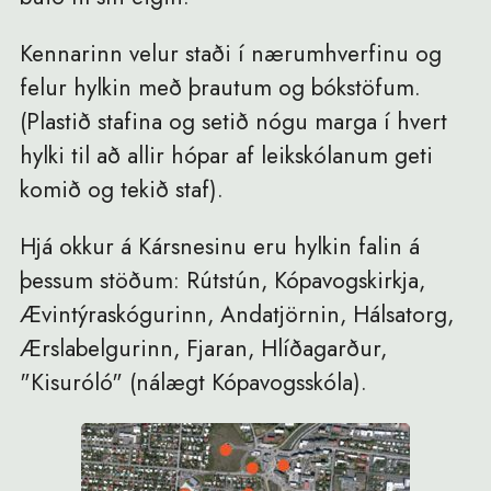
Kennarinn velur staði í nærumhverfinu og
felur hylkin með þrautum og bókstöfum.
(Plastið stafina og setið nógu marga í hvert
hylki til að allir hópar af leikskólanum geti
komið og tekið staf).
Hjá okkur á Kársnesinu eru hylkin falin á
þessum stöðum: Rútstún, Kópavogskirkja,
Ævintýraskógurinn, Andatjörnin, Hálsatorg,
Ærslabelgurinn, Fjaran, Hlíðagarður,
"Kisuróló" (nálægt Kópavogsskóla).