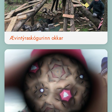
Ævintýraskógurinn okkar