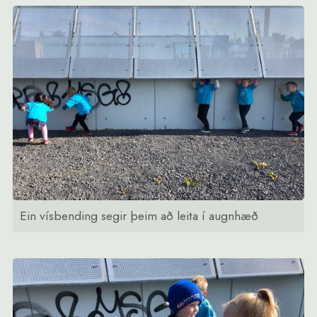
Ein vísbending segir þeim að leita í augnhæð