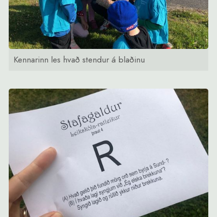
Kennarinn les hvað stendur á blaðinu