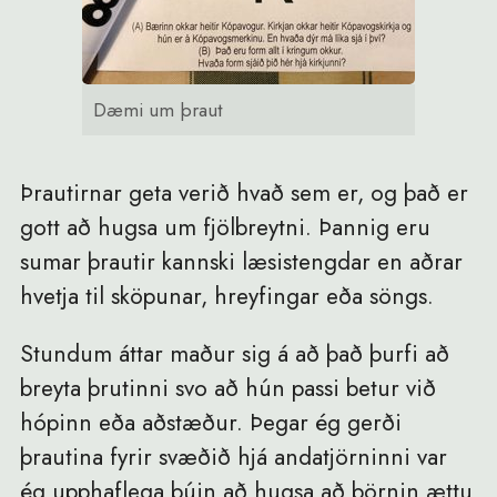
Dæmi um þraut
Þrautirnar geta verið hvað sem er, og það er
gott að hugsa um fjölbreytni. Þannig eru
sumar þrautir kannski læsistengdar en aðrar
hvetja til sköpunar, hreyfingar eða söngs.
Stundum áttar maður sig á að það þurfi að
breyta þrutinni svo að hún passi betur við
hópinn eða aðstæður. Þegar ég gerði
þrautina fyrir svæðið hjá andatjörninni var
ég upphaflega búin að hugsa að börnin ættu