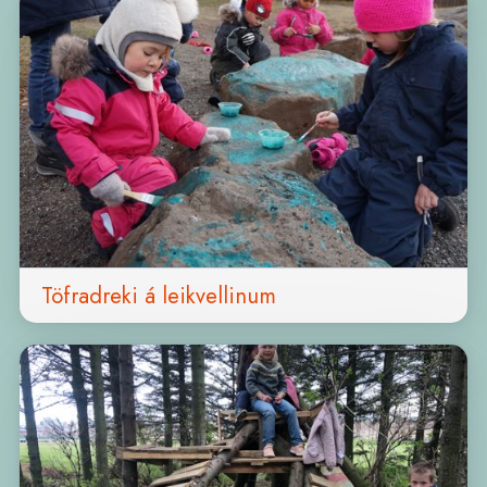
Töfradreki á leikvellinum