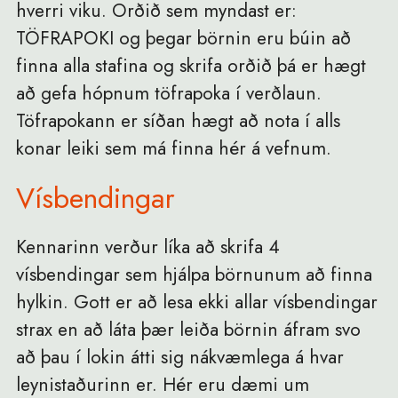
hverri viku. Orðið sem myndast er:
TÖFRAPOKI og þegar börnin eru búin að
finna alla stafina og skrifa orðið þá er hægt
að gefa hópnum töfrapoka í verðlaun.
Töfrapokann er síðan hægt að nota í alls
konar leiki sem má finna hér á vefnum.
Vísbendingar
Kennarinn verður líka að skrifa 4
vísbendingar sem hjálpa börnunum að finna
hylkin. Gott er að lesa ekki allar vísbendingar
strax en að láta þær leiða börnin áfram svo
að þau í lokin átti sig nákvæmlega á hvar
leynistaðurinn er. Hér eru dæmi um