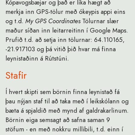
Kópavogsbæjar og það er líka hægt að
merkja inn GPS-tölur með ókeypis appi eins
og t.d.
My GPS Coordinates
Tölurnar slær
maður síðan inn leitarreitinn í Google Maps.
Prufið t.d. að setja inn tölurnar: 64.110165,
-21.917103 og þá vitið þið hvar má finna
leynistaðinn á Rútstúni.
Stafir
Í hvert skipti sem börnin finna leynistað fá
þau nýjan staf til að taka með í leikskólann og
bæta á spjaldið með mynd af galdrakarlinum.
Börnin eiga semsagt að safna saman 9
stöfum - en með nokkru millibili, t.d. einn í