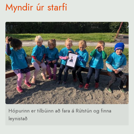
Myndir úr starfi
Hópurinn er tilbúinn að fara á Rútstún og finna
leynistað