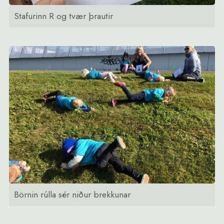
Stafurinn R og tvær þrautir
Börnin rúlla sér niður brekkunar