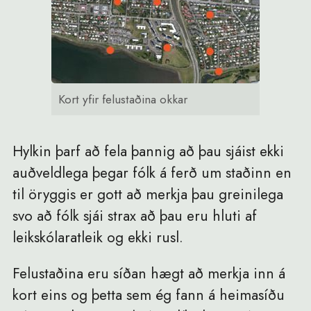
Kort yfir felustaðina okkar
Hylkin þarf að fela þannig að þau sjáist ekki
auðveldlega þegar fólk á ferð um staðinn en
til öryggis er gott að merkja þau greinilega
svo að fólk sjái strax að þau eru hluti af
leikskólaratleik og ekki rusl.
Felustaðina eru síðan hægt að merkja inn á
kort eins og þetta sem ég fann á heimasíðu