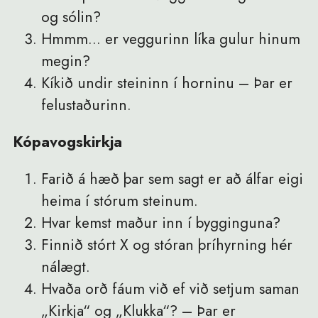
og sólin?
Hmmm... er veggurinn líka gulur hinum
megin?
Kíkið undir steininn í horninu – Þar er
felustaðurinn.
Kópavogskirkja
Farið á hæð þar sem sagt er að álfar eigi
heima í stórum steinum.
Hvar kemst maður inn í bygginguna?
Finnið stórt X og stóran þríhyrning hér
nálægt.
Hvaða orð fáum við ef við setjum saman
„Kirkja“ og „Klukka“? – Þar er