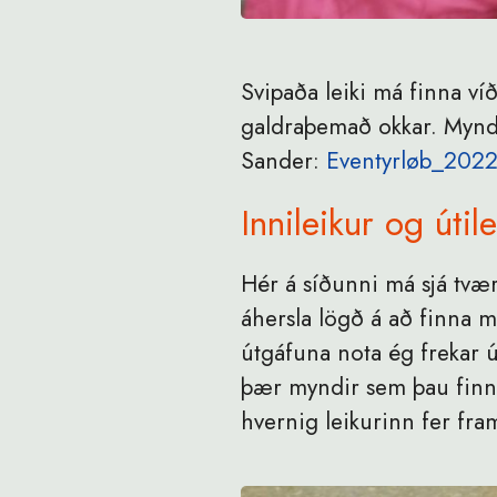
Svipaða leiki má finna ví
galdraþemað okkar. Myndir
Sander:
Eventyrløb_2022
Innileikur og útil
Hér á síðunni má sjá tvær
áhersla lögð á að finna m
útgáfuna nota ég frekar 
þær myndir sem þau finna
hvernig leikurinn fer fra