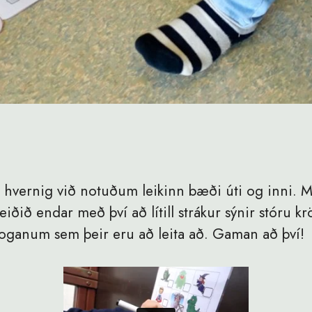
 hvernig við notuðum leikinn bæði úti og inni. Mé
iðið endar með því að lítill strákur sýnir stóru k
oganum sem þeir eru að leita að. Gaman að því!