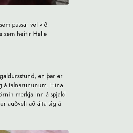
sem passar vel við
a sem heitir Helle
agaldursstund, en þar er
sig á talnarununum. Hina
rnin merkja inn á spjald
r auðvelt að átta sig á