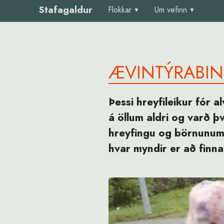
Stafagaldur
Flokkar
Um vefinn
ÆVINTÝRABI
Þessi hreyfileikur fór 
á öllum aldri og varð þ
hreyfingu og börnunum 
hvar myndir er að finna