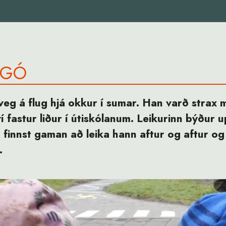
NGÓ
alveg á flug hjá okkur í sumar. Han varð strax
ví fastur liður í útiskólanum. Leikurinn býður
finnst gaman að leika hann aftur og aftur og
.