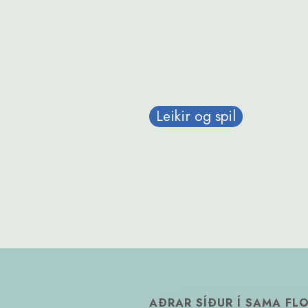
Leikir og spil
AÐRAR SÍÐUR Í SAMA FL