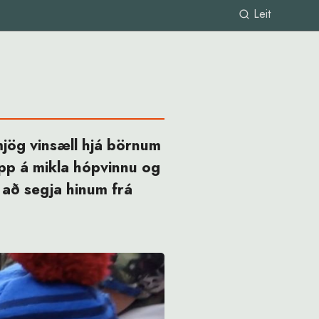
Leit
 mjög vinsæll hjá börnum
 upp á mikla hópvinnu og
 að segja hinum frá