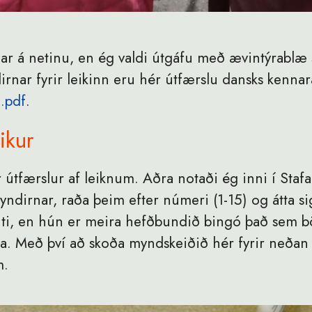
ðar á netinu, en ég valdi útgáfu með ævintýrablæ 
nar fyrir leikinn eru hér útfærslu dansks kennar
.pdf
.
eikur
 útfærslur af leiknum. Aðra notaði ég inni í Staf
yndirnar, raða þeim efter númeri (1-15) og átta 
úti, en hún er meira hefðbundið bingó það sem bö
. Með því að skoða myndskeiðið hér fyrir neðan e
m.