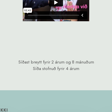
Síðast breytt
fyrir 2 árum og 8 mánuðum
Síða stofnuð
fyrir 4 árum
OKKI