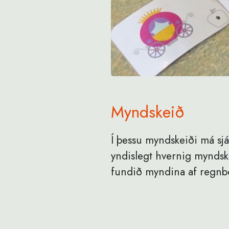
Myndskeið
Í þessu myndskeiði má sjá
yndislegt hvernig myndske
fundið myndina af regnb