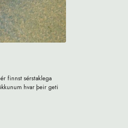
r finnst sérstaklega
rökkunum hvar þeir geti